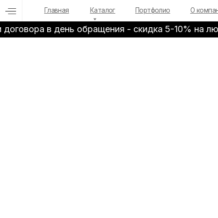
Пришлите ТЗ
Главная
Каталог
Портфолио
О компании
оговора в день обращения - скидка 5-10% на любы