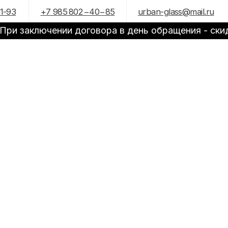
30.000 рублей
985 802−40−85
urban-glass
@
mail.ru
ри заключении договора в день обращения - скидк