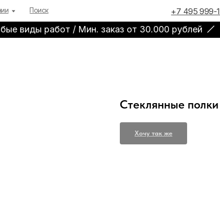
 и получите расчет в течение часа
, min заказ от 
+7 495 999-11-93
+7 
Поиск
е виды работ / Мин. заказ от 30.000 рублей
П
Стеклянные полки
Хочу так же