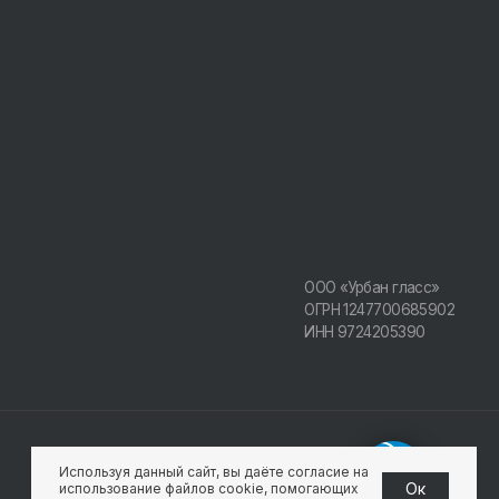
ООО «Урбан гласс»
ОГРН 1247700685902
ИНН 9724205390
Разработка сайта
Поддержка сайта
Используя данный сайт, вы даёте согласие на
Oк
использование файлов cookie, помогающих