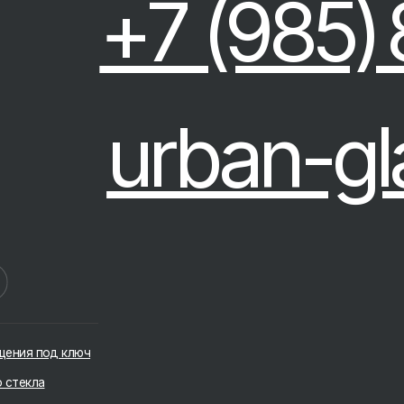
urban-glass
од ключ