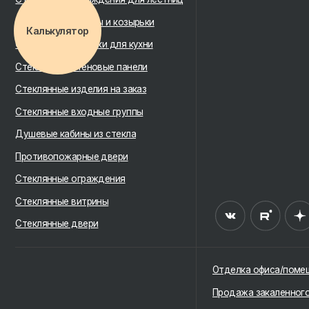
Стеклянные изделия на заказ
Калькулятор
Стеклянные входные группы
Душевые кабины из стекла
Противопожарные двери
Стеклянные ограждения
Стеклянные витрины
Стеклянные двери
Отделка офиса/помещения п
Продажа закаленного стекла
Лофт перегородки и двери
Раздвижные перегородки
Фасадное остекление
Дизайн проект офиса
Рольставни на заказ