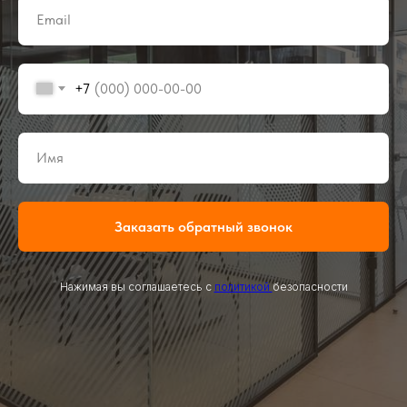
+7
Заказать обратный звонок
+7 (985) 802−40−85
Нажимая вы соглашаетесь с
политикой
безопасности
urban-glass@mail.ru