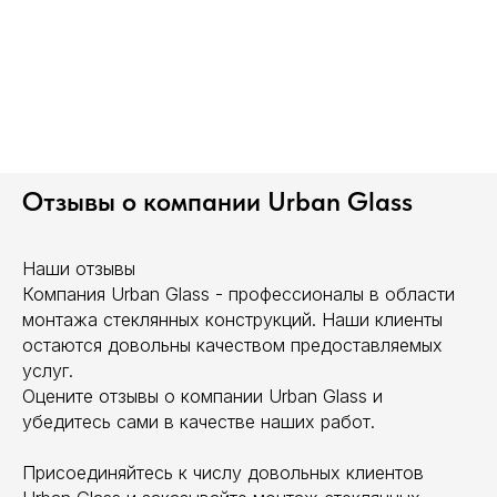
Рольставни на заказ
Продажа триплекса
Остекление веранд
Теплое остекление
Продажа зеркала
Зеркала на заказ
Отзывы о компании Urban Glass
ООО «Урбан гласс»
Политика конфиденциальности
ОГРН 1247700685902
ИНН 9724205390
Разработка сайта
Наши отзывы
Поддержка сайта
Компания Urban Glass - профессионалы в области
монтажа стеклянных конструкций. Наши клиенты
остаются довольны качеством предоставляемых
услуг.
Оцените отзывы о компании Urban Glass и
убедитесь сами в качестве наших работ.
Присоединяйтесь к числу довольных клиентов