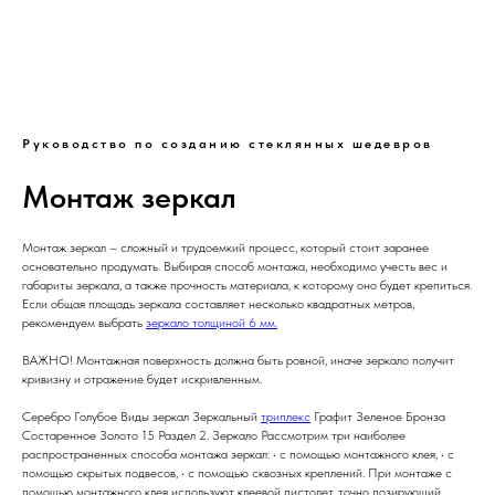
Руководство по созданию стеклянных шедевров
Монтаж зеркал
Монтаж зеркал – сложный и трудоемкий процесс, который стоит заранее
основательно продумать. Выбирая способ монтажа, необходимо учесть вес и
габариты зеркала, а также прочность материала, к которому оно будет крепиться.
Если общая площадь зеркала составляет несколько квадратных метров,
рекомендуем выбрать
зеркало толщиной 6 мм.
ВАЖНО! Монтажная поверхность должна быть ровной, иначе зеркало получит
кривизну и отражение будет искривленным.
Серебро Голубое Виды зеркал Зеркальный
триплекс
Графит Зеленое Бронза
Состаренное Золото 15 Раздел 2. Зеркало Рассмотрим три наиболее
распространенных способа монтажа зеркал: • с помощью монтажного клея, • с
помощью скрытых подвесов, • с помощью сквозных креплений. При монтаже с
помощью монтажного клея используют клеевой пистолет, точно дозирующий