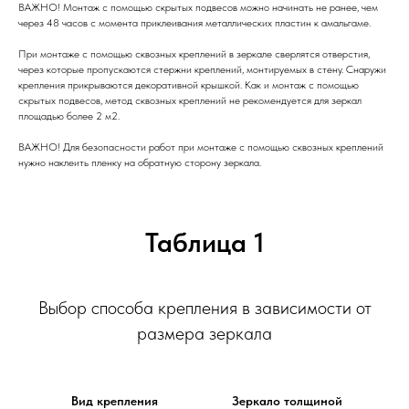
ВАЖНО! Монтаж с помощью скрытых подвесов можно начинать не ранее, чем
через 48 часов с момента приклеивания металлических пластин к амальгаме.
При монтаже с помощью сквозных креплений в зеркале сверлятся отверстия,
через которые пропускаются стержни креплений, монтируемых в стену. Снаружи
крепления прикрываются декоративной крышкой. Как и монтаж с помощью
скрытых подвесов, метод сквозных креплений не рекомендуется для зеркал
площадью более 2 м2.
ВАЖНО! Для безопасности работ при монтаже с помощью сквозных креплений
нужно наклеить пленку на обратную сторону зеркала.
Таблица 1
Выбор способа крепления в зависимости от
размера зеркала
Вид крепления
Зеркало толщиной
З