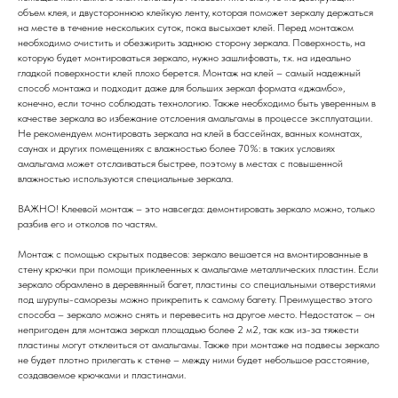
объем клея, и двустороннюю клейкую ленту, которая поможет зеркалу держаться
на месте в течение нескольких суток, пока высыхает клей. Перед монтажом
необходимо очистить и обезжирить заднюю сторону зеркала. Поверхность, на
которую будет монтироваться зеркало, нужно зашлифовать, т.к. на идеально
гладкой поверхности клей плохо берется. Монтаж на клей – самый надежный
способ монтажа и подходит даже для больших зеркал формата «джамбо»,
конечно, если точно соблюдать технологию. Также необходимо быть уверенным в
качестве зеркала во избежание отслоения амальгамы в процессе эксплуатации.
Не рекомендуем монтировать зеркала на клей в бассейнах, ванных комнатах,
саунах и других помещениях с влажностью более 70%: в таких условиях
амальгама может отслаиваться быстрее, поэтому в местах с повышенной
влажностью используются специальные зеркала.
ВАЖНО! Клеевой монтаж – это навсегда: демонтировать зеркало можно, только
разбив его и отколов по частям.
Монтаж с помощью скрытых подвесов: зеркало вешается на вмонтированные в
стену крючки при помощи приклеенных к амальгаме металлических пластин. Если
зеркало обрамлено в деревянный багет, пластины со специальными отверстиями
под шурупы-саморезы можно прикрепить к самому багету. Преимущество этого
способа – зеркало можно снять и перевесить на другое место. Недостаток – он
непригоден для монтажа зеркал площадью более 2 м2, так как из-за тяжести
пластины могут отклеиться от амальгамы. Также при монтаже на подвесы зеркало
не будет плотно прилегать к стене – между ними будет небольшое расстояние,
создаваемое крючками и пластинами.