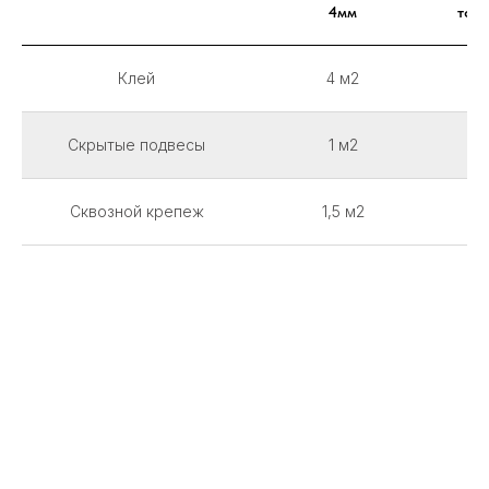
4мм
тол
Клей
4 м2
Скрытые подвесы
1 м2
Сквозной крепеж
1,5 м2