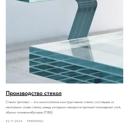
Раздвижные перегородки
Фасадное остекление
Дизайн проект офиса
Рольставни на заказ
Продажа триплекса
Остекление веранд
Теплое остекление
Продажа зеркала
Зеркала на заказ
ООО «Урбан гласс»
Политика конфиденциальности
ОГРН 1247700685902
Производство стекол
ИНН 9724205390
Разработка сайта
Поддержка сайта
Стекло триплекс – это многослойное конструктивное стекло, состоящее из
нескольких слоев стекла, между которыми находится прочный полимерный слой,
обычно поливинилбутирал (ПВБ).
02.11.2024
ТРИПЛЕКС