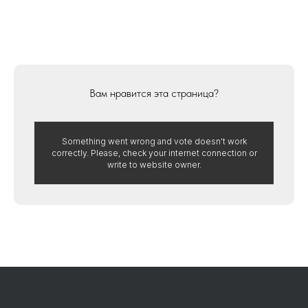
Стеклянные ограждения для лестниц
Стеклянные навесы и козырьки
Стеклянные фартуки для кухни
Стеклянные стеновые панели
Стеклянные изделия на заказ
Вам нравится эта страница?
Стеклянные входные группы
Душевые кабины из стекла
Противопожарные двери
Something went wrong and vote doesn't work
correctly. Please, check your internet connection or
Стеклянные ограждения
write to website owner.
Стеклянные витрины
Стеклянные двери
Отделка офиса/помещения под ключ
Продажа закаленного стекла
Лофт перегородки и двери
Раздвижные перегородки
Фасадное остекление
Дизайн проект офиса