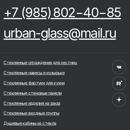
Рольставни на заказ
Продажа триплекса
Остекление веранд
Теплое остекление
Продажа зеркала
Зеркала на заказ
ООО «Урбан гласс»
Политика конфиденциальности
ОГРН 1247700685902
ИНН 9724205390
Разработка сайта
Поддержка сайта