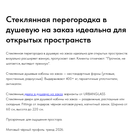
Стеклянная перегородка в
душевую на заказ идеальна для
открытых пространств
Стеклянная перегородка в душевую на заказ идеальна для открытых пространств:
визуально расширяет ванную, пропускает свет. Клиенты отмечают: "Прочное, не
шатается, выглядит премиум".
Стеклянные душевые кабины на заказ — нестандартные формы (угловые,
пристенные, радиусные). Выдерживают 400+ кг, герметичные уплотнители,
антикапли.
Стеклянные
двери в душевую на заказ
: варианты от URBANGLASS
Стеклянные двери для душевой кабины на заказ — раздвижные, распашные или
складные. Fittings от лидеров: чёрная матовая ручка, магнитный замок. Ширина от
60 см, высота до 220 см.
Прозрачные: для ощущения простора.
Матовый чёрный профиль: тренд 2026.