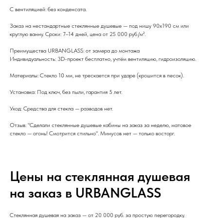
С вентиляцией: без конденсата.
Заказ на нестандартные стеклянные душевые — под нишу 90x190 см или
круглую ванну. Сроки: 7–14 дней, цена от 25 000 руб./м².
Преимущества URBANGLASS: от замера до монтажа
Индивидуальность: 3D-проект бесплатно, учтём вентиляцию, гидроизоляцию.
Материалы: Стекло 10 мм, не трескается при ударе (крошится в песок).
Установка: Под ключ, без пыли, гарантия 5 лет.
Уход: Средства для стекла — разводов нет.
Отзыв: "Сделали стеклянные душевые кабины на заказ за неделю, матовое
стекло — огонь! Смотрится стильно". Минусов нет — только восторг.
Цены на стеклянная душевая
на заказ в URBANGLASS
Стеклянная душевая на заказ — от 20 000 руб. за простую перегородку.