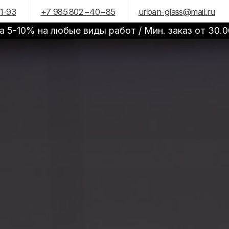
30.000 рублей
985 802−40−85
urban-glass
@
mail.ru
на любые виды работ / Мин. заказ от 30.000 рубл