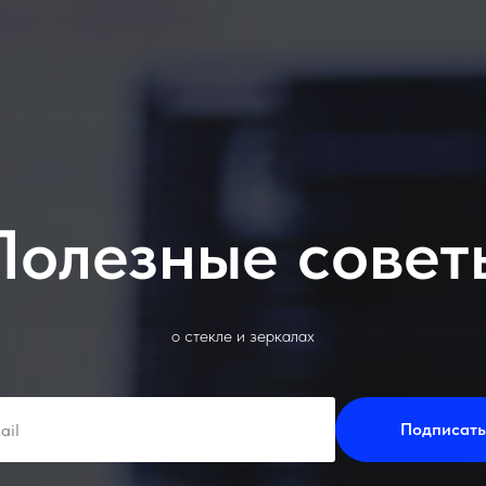
Полезные совет
о стекле и зеркалах
Подписать