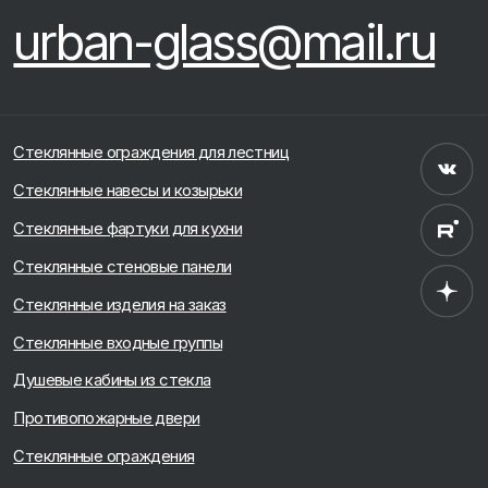
Стеклянные витрины
Стеклянные двери
Отделка офиса/помещения под ключ
Продажа закаленного стекла
Лофт перегородки и двери
Раздвижные перегородки
Фасадное остекление
Дизайн проект офиса
Рольставни на заказ
Продажа триплекса
Остекление веранд
Теплое остекление
Продажа зеркала
Зеркала на заказ
ООО «Урбан гласс»
Политика конфиденциальности
ОГРН 1247700685902
ИНН 9724205390
Разработка сайта