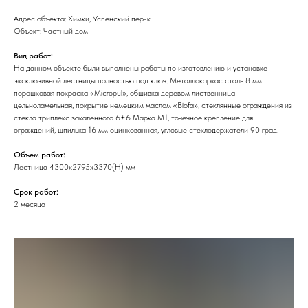
Адрес объекта: Химки, Успенский пер-к
Объект: Частный дом
Вид работ:
На данном объекте были выполнены работы по изготовлению и установке
эксклюзивной лестницы полностью под ключ. Металлокаркас сталь 8 мм
порошковая покраска «Micropul», обшивка деревом лиственница
цельноламельная, покрытие немецким маслом «Biofa», стеклянные ограждения из
стекла триплекс закаленного 6+6 Марка М1, точечное крепление для
ограждений, шпилька 16 мм оцинкованная, угловые стеклодержатели 90 град.
Объем работ:
Лестница 4300х2795х3370(Н) мм
Срок работ:
2 месяца